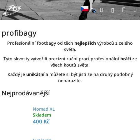
Přejít
Nák
Hledat
na
Přihlášen
obsah
koší
profibagy
Profesionální footbagy od těch
nejlepších
výrobců z celého
světa.
Tyto skvosty vytvořili precizní ruční prací profesionální
hráči
ze
všech koutů světa.
Každý je
unikátní
a můžete si být jisti že na druhý podobný
nenarazíte.
Nejprodávanější
Nomad XL
Skladem
400 Kč