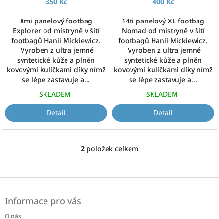
k
350 Kč
400 Kč
t
ů
8mi panelový footbag
14ti panelový XL footbag
Explorer od mistryně v šití
Nomad od mistryně v šití
footbagů Hanii Mickiewicz.
footbagů Hanii Mickiewicz.
Vyroben z ultra jemné
Vyroben z ultra jemné
syntetické kůže a plněn
syntetické kůže a plněn
kovovými kuličkami díky nímž
kovovými kuličkami díky nímž
se lépe zastavuje a...
se lépe zastavuje a...
SKLADEM
SKLADEM
Detail
Detail
2
položek celkem
O
v
l
á
Z
d
á
a
Informace pro vás
p
c
a
í
O nás