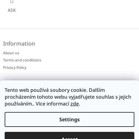
ASK
F
o
Information
o
t
About us
e
Terms and conditions
r
Privacy Policy
Contact
Tento web používá soubory cookie. Dalším
procházením tohoto webu vyjadřujete souhlas s jejich
shop
@
footbag.cz
používáním.. Více informací
zde
.
+420 603 435 677
Settings
footbag.cz