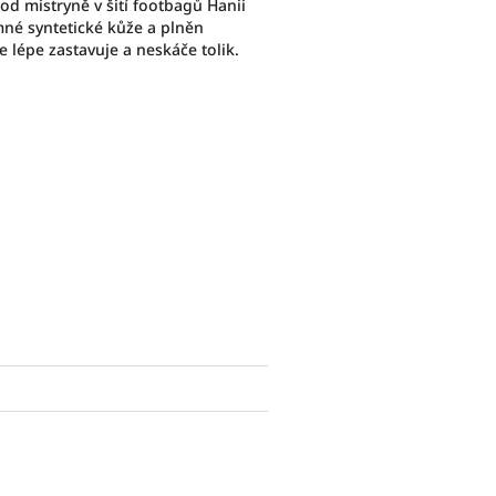
od mistryně v šití footbagů Hanii
mné syntetické kůže a plněn
 lépe zastavuje a neskáče tolik.