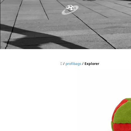
Skip
to
content
Home
/
profibags
/
Explorer