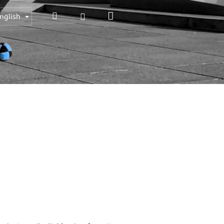
Shopping
Search
Login
nglish
cart