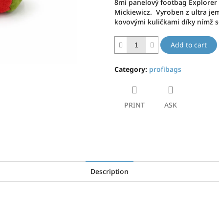
8mi panelový footbag Explorer 
Mickiewicz. Vyroben z ultra je
kovovými kuličkami díky nímž se
Add to cart
Category
:
profibags
PRINT
ASK
Description