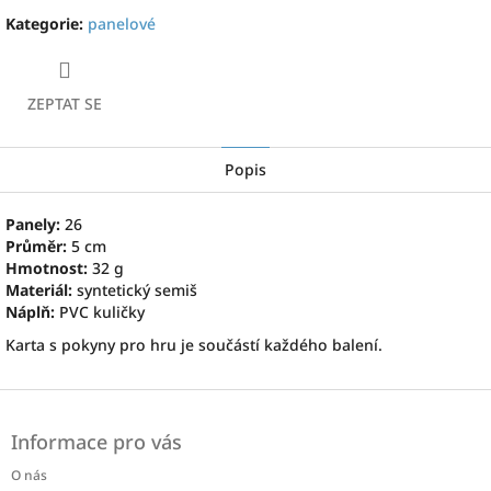
Kategorie
:
panelové
ZEPTAT SE
Popis
Panely:
26
Průměr:
5 cm
Hmotnost:
32 g
Materiál:
syntetický semiš
Náplň:
PVC kuličky
Karta s pokyny pro hru je součástí každého balení.
Z
á
Informace pro vás
p
a
O nás